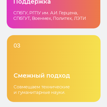
А ЕЩË