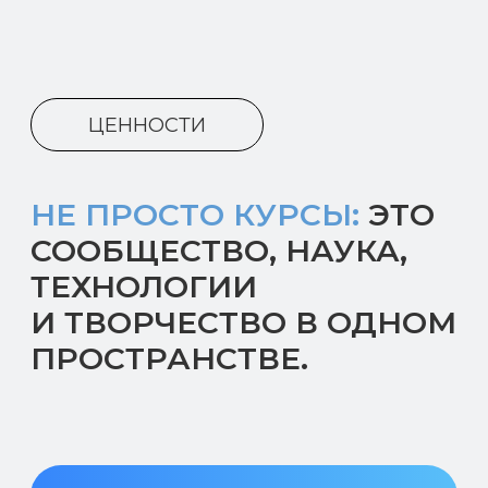
Поддержка
СПбГУ, РГПУ им. А.И. Герцена,
СПбГУТ, Военмех, Политех, ЛЭТИ
03
Смежный подход
Совмещаем технические
и гуманитарные науки.
04
Творчество